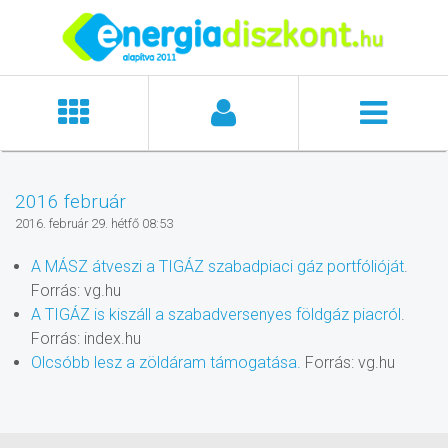
2016 február
2016. február 29. hétfő 08:53
A MÁSZ átveszi a TIGÁZ szabadpiaci gáz portfólióját
.
Forrás: vg.hu
A TIGÁZ is kiszáll a szabadversenyes földgáz piacról
.
Forrás: index.hu
Olcsóbb lesz a zöldáram támogatása.
Forrás: vg.hu