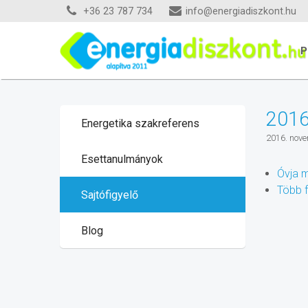
+36 23 787 734
info@energiadiszkont.hu
P
2016
Energetika szakreferens
2016. nove
Esettanulmányok
Óvja m
Több f
Sajtófigyelő
Blog