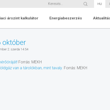
HU
iaci árszint kalkulátor
Energiabeszerzés
Aktualitá
 október
mber 2. szerda 14:54
érőóráját!
Forrás: MEKH
öldgáz van a tárolókban, mint tavaly.
Forrás: MEKH