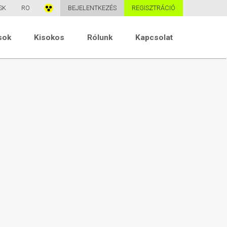
SK
RO
BEJELENTKEZÉS
REGISZTRÁCIÓ
sok
Kisokos
Rólunk
Kapcsolat