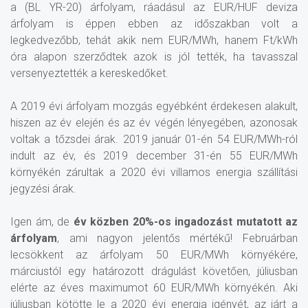
a (BL YR-20) árfolyam, ráadásul az EUR/HUF deviza
árfolyam is éppen ebben az időszakban volt a
legkedvezőbb, tehát akik nem EUR/MWh, hanem Ft/kWh
óra alapon szerződtek azok is jól tették, ha tavasszal
versenyeztették a kereskedőket.
A 2019 évi árfolyam mozgás egyébként érdekesen alakult,
hiszen az év elején és az év végén lényegében, azonosak
voltak a tőzsdei árak. 2019 január 01-én 54 EUR/MWh-ról
indult az év, és 2019 december 31-én 55 EUR/MWh
környékén zárultak a 2020 évi villamos energia szállítási
jegyzési árak.
Igen ám, de
év közben 20%-os ingadozást mutatott az
árfolyam
, ami nagyon jelentős mértékű! Februárban
lecsökkent az árfolyam 50 EUR/MWh környékére,
márciustól egy határozott drágulást követően, júliusban
elérte az éves maximumot 60 EUR/MWh környékén. Aki
júliusban kötötte le a 2020 évi energia igényét, az járt a