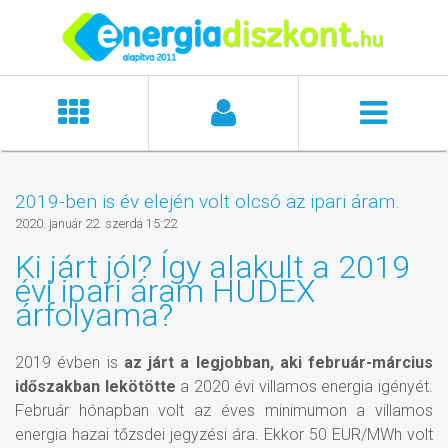
2019-ben is év elején volt olcsó az ipari áram.
2020. január 22. szerda 15:22
Ki járt jól? Így alakult a 2019
évi ipari áram HUDEX
árfolyama?
2019 évben is
az járt a legjobban, aki február-március
időszakban lekötötte
a 2020 évi villamos energia igényét.
Február hónapban volt az éves minimumon a villamos
energia hazai tőzsdei jegyzési ára. Ekkor 50 EUR/MWh volt