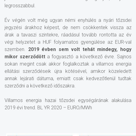
legrosszabbul.
Év végén volt még ugyan némi enyhülés a nyári tőzsdei
jegyzési árakhoz képest, de nem csökkentek vissza az
árak a tavaszi szintekre, ráadásul tovább rontotta az év
végi helyzetet a HUF folyamatos gyengülése az EUR-val
szemben.
2019 évben sem volt tehát mindegy, hogy
mikor szerződött
a fogyasztó a következő évre. Sajnos
sokan megint csak akkor foglalkoztak a villamos energia
ellátási szerződéseik újra kötésével, amikor közeledett
annak lejárati dátuma, emiatt csak kedvezőtlenül tudtak
szerződni a következő időszakra.
Villamos energia hazai tőzsdei egységárának alakulása
2019 évi trend. BL YR 2020 – EURO/MWh