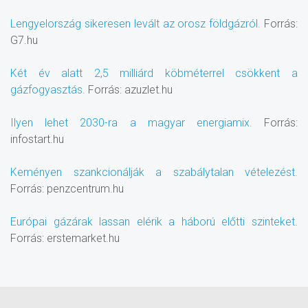
Lengyelország sikeresen levált az orosz földgázról.
Forrás:
G7.hu
Két év alatt 2,5 milliárd köbméterrel csökkent a
gázfogyasztás.
Forrás: azuzlet.hu
Ilyen lehet 2030-ra a magyar energiamix.
Forrás:
infostart.hu
Keményen szankcionálják a szabálytalan vételezést.
Forrás: penzcentrum.hu
Európai gázárak lassan elérik a háború előtti szinteket
.
Forrás: erstemarket.hu