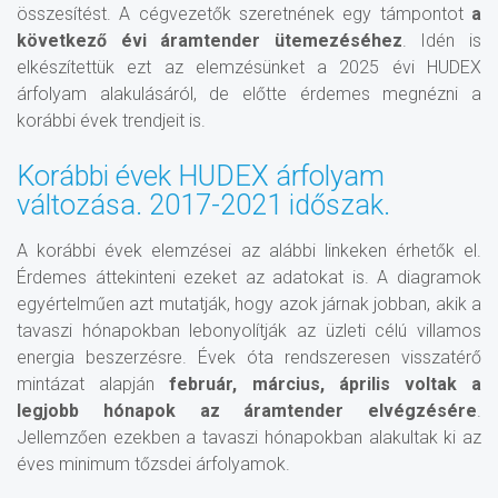
összesítést. A cégvezetők szeretnének egy támpontot
a
következő évi áramtender ütemezéséhez
. Idén is
elkészítettük ezt az elemzésünket a 2025 évi HUDEX
árfolyam alakulásáról, de előtte érdemes megnézni a
korábbi évek trendjeit is.
Korábbi évek HUDEX árfolyam
változása. 2017-2021 időszak.
A korábbi évek elemzései az alábbi linkeken érhetők el.
Érdemes áttekinteni ezeket az adatokat is. A diagramok
egyértelműen azt mutatják, hogy azok járnak jobban, akik a
tavaszi hónapokban lebonyolítják az üzleti célú villamos
energia beszerzésre. Évek óta rendszeresen visszatérő
mintázat alapján
február, március, április voltak a
legjobb hónapok az áramtender elvégzésére
.
Jellemzően ezekben a tavaszi hónapokban alakultak ki az
éves minimum tőzsdei árfolyamok.