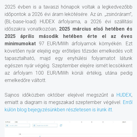
2025 évben is a tavaszi hónapok voltak a legkedvezőbb
időpontok a 2026 évi áram lekötésére. Az ún. „zsinóráram”,
(BL-base-load) HUDEX árfolyama, a 2026 évi szállítási
időszakra vonatkozóan,
2025 március első hetében és
2025 április második hetében érte el az éves
minimumokat
97 EUR/MWh árfolyamok környékén. Ezt
követően nyár elejéig egy erőteljes tőzsdei emelkedés volt
tapasztalható, majd egy enyhülési folyamatot látunk
egészen nyár végéig. Szeptember elejére ismét lecsökkent
az árfolyam 100 EUR/MWh körüli értékig, utána pedig
emelkedőre váltott.
Sajnos időközben október elejével megszűnt a
HUDEX
,
emiatt a diagram is megszakad szeptember végével.
Erről
külön blog bejegyzésünkben részletesen is írunk itt.