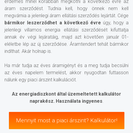
érdemes minél korábban megkötni a következő évre az
áram szerződést. Tudnia kell, hogy önnek nem kell
megvárnia a jelenlegi áram ellátási szerződés lejártát. Cége
bármikor leszerződhet a következő évre
úgy, hogy a
jelenlegi villamos energia ellátási szerződését kifuttatja
annak év végi lejáratáig, majd azt követően január 01-
eléletbe lép az új szerződése. Áramtendert tehát bármikor
indíthat. Akár holnap is.
Ha már tudja az éves áramigényt és a meg tudja becsülni
az éves napelem termelést, akkor nyugodtan futtasson
nálunk egy piaci árszint kalkulációt.
Az energiadiszkont által üzemeltetett kalkulátor
naprakész. Használata ingyenes
.
Mennyit most a piaci árszint? Kalkulátor!