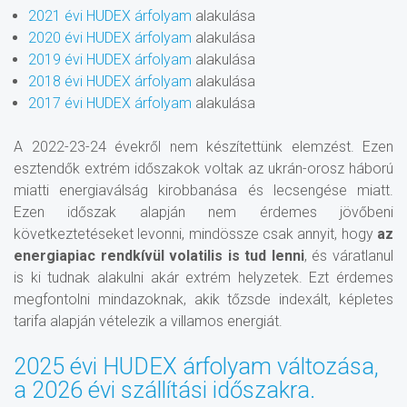
2021 évi HUDEX árfolyam
alakulása
2020 évi HUDEX árfolyam
alakulása
2019 évi HUDEX árfolyam
alakulása
2018 évi HUDEX árfolyam
alakulása
2017 évi HUDEX árfolyam
alakulása
A 2022-23-24 évekről nem készítettünk elemzést. Ezen
esztendők extrém időszakok voltak az ukrán-orosz háború
miatti energiaválság kirobbanása és lecsengése miatt.
Ezen időszak alapján nem érdemes jövőbeni
következtetéseket levonni, mindössze csak annyit, hogy
az
energiapiac rendkívül volatilis is tud lenni
, és váratlanul
is ki tudnak alakulni akár extrém helyzetek. Ezt érdemes
megfontolni mindazoknak, akik tőzsde indexált, képletes
tarifa alapján vételezik a villamos energiát.
2025 évi HUDEX árfolyam változása,
a 2026 évi szállítási időszakra.