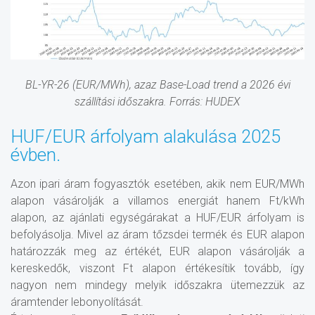
BL-YR-26 (EUR/MWh), azaz Base-Load trend a 2026 évi
szállítási időszakra. Forrás: HUDEX
HUF/EUR árfolyam alakulása 2025
évben.
Azon ipari áram fogyasztók esetében, akik nem EUR/MWh
alapon vásárolják a villamos energiát hanem Ft/kWh
alapon, az ajánlati egységárakat a HUF/EUR árfolyam is
befolyásolja. Mivel az áram tőzsdei termék és EUR alapon
határozzák meg az értékét, EUR alapon vásárolják a
kereskedők, viszont Ft alapon értékesítik tovább, így
nagyon nem mindegy melyik időszakra ütemezzük az
áramtender lebonyolítását.