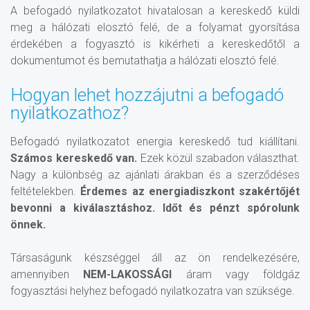
A befogadó nyilatkozatot hivatalosan a kereskedő küldi
meg a hálózati elosztó felé, de a folyamat gyorsítása
érdekében a fogyasztó is kikérheti a kereskedőtől a
dokumentumot és bemutathatja a hálózati elosztó felé.
Hogyan lehet hozzájutni a befogadó
nyilatkozathoz?
Befogadó nyilatkozatot energia kereskedő tud kiállítani.
Számos kereskedő van.
Ezek közül szabadon választhat.
Nagy a különbség az ajánlati árakban és a szerződéses
feltételekben.
Érdemes az energiadiszkont szakértőjét
bevonni a kiválasztáshoz. Időt és pénzt spórolunk
önnek.
Társaságunk készséggel áll az ön rendelkezésére,
amennyiben
NEM-LAKOSSÁGI
áram vagy földgáz
fogyasztási helyhez befogadó nyilatkozatra van szüksége.