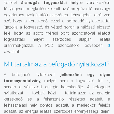
konkrét
áram/gáz fogyasztási helyre
vonatkozóan
ténylegesen megkötésre került az áram/gáz ellátási (vagy
egyetemes szolgáltatói) szerződés. Lényegében arról van
szó, hogy a kereskedő, ezzel a befogadó nyilatkozattal
igazolja a fogyasztó, és végső soron a hálózati elosztó
felé, hogy az adott mérési pont azonosítóval ellátott
fogyasztási helyet, szerződés alapján ellátja
árammal/gázzal. A POD azonosítóról bővebben
itt
olvashat.
Mit tartalmaz a befogadó nyilatkozat?
A befogadó nyilatkozat
jellemzően egy olyan
formanyomtatvány
, melyet nem a fogyasztó tölt ki,
hanem a választott energia kereskedője. A befogadó
nyilatkozat – többek közt – tartalmazza az energia
kereskedő és a felhasználó részletes adatait, a
felhasználási hely pontos adatait, a mérlegkör felelős
adatait, az energia ellátási szerződés érvényességi idejét,