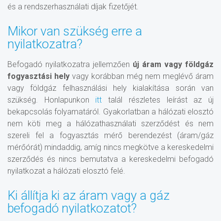
és a rendszerhasználati díjak fizetőjét.
Mikor van szükség erre a
nyilatkozatra?
Befogadó nyilatkozatra jellemzően
új áram vagy földgáz
fogyasztási hely
vagy korábban még nem meglévő áram
vagy földgáz felhasználási hely kialakítása során van
szükség. Honlapunkon
itt
talál részletes leírást az új
bekapcsolás folyamatáról. Gyakorlatban a hálózati elosztó
nem köti meg a hálózathasználati szerződést és nem
szereli fel a fogyasztás mérő berendezést (áram/gáz
mérőórát) mindaddig, amíg nincs megkötve a kereskedelmi
szerződés és nincs bemutatva a kereskedelmi befogadó
nyilatkozat a hálózati elosztó felé.
Ki állítja ki az áram vagy a gáz
befogadó nyilatkozatot?