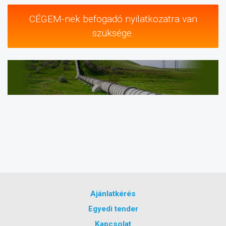
CÉGEM-nek befogadó nyilatkozatra van
szüksége.
Ajánlatkérés
Egyedi tender
Kapcsolat