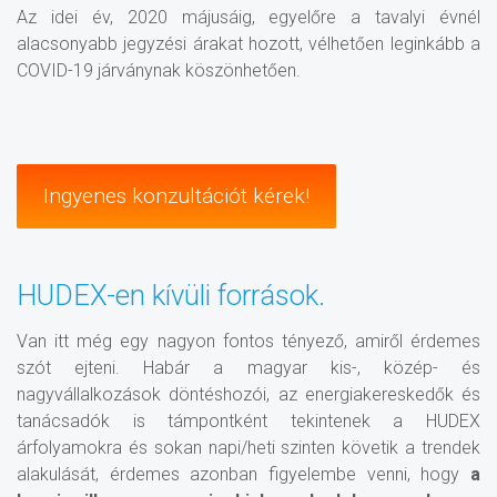
Az idei év, 2020 májusáig, egyelőre a tavalyi évnél
alacsonyabb jegyzési árakat hozott, vélhetően leginkább a
COVID-19 járványnak köszönhetően.
Ingyenes konzultációt kérek!
HUDEX-en kívüli források.
Van itt még egy nagyon fontos tényező, amiről érdemes
szót ejteni. Habár a magyar kis-, közép- és
nagyvállalkozások döntéshozói, az energiakereskedők és
tanácsadók is támpontként tekintenek a HUDEX
árfolyamokra és sokan napi/heti szinten követik a trendek
alakulását, érdemes azonban figyelembe venni, hogy
a