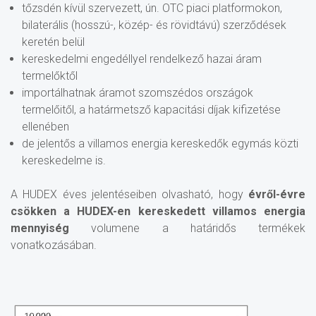
tőzsdén kívül szervezett, ún. OTC piaci platformokon,
bilaterális (hosszú-, közép- és rövidtávú) szerződések
keretén belül
kereskedelmi engedéllyel rendelkező hazai áram
termelőktől
importálhatnak áramot szomszédos országok
termelőitől, a határmetsző kapacitási díjak kifizetése
ellenében
de jelentős a villamos energia kereskedők egymás közti
kereskedelme is.
A HUDEX éves jelentéseiben olvasható, hogy
évről-évre
csökken a HUDEX-en kereskedett villamos energia
mennyiség
volumene a határidős termékek
vonatkozásában.