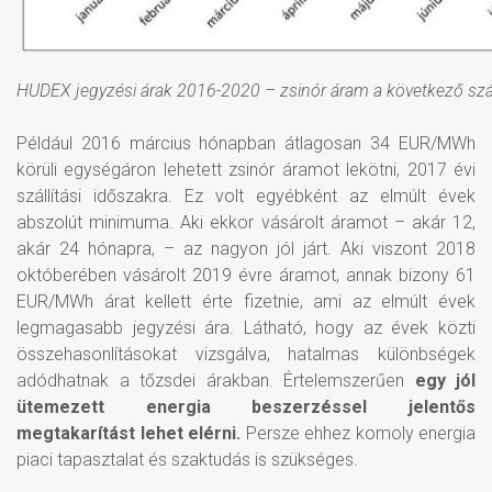
HUDEX jegyzési árak 2016-2020 – zsinór áram a következő száll
Például 2016 március hónapban átlagosan 34 EUR/MWh
körüli egységáron lehetett zsinór áramot lekötni, 2017 évi
szállítási időszakra. Ez volt egyébként az elmúlt évek
abszolút minimuma. Aki ekkor vásárolt áramot – akár 12,
akár 24 hónapra, – az nagyon jól járt. Aki viszont 2018
októberében vásárolt 2019 évre áramot, annak bizony 61
EUR/MWh árat kellett érte fizetnie, ami az elmúlt évek
legmagasabb jegyzési ára. Látható, hogy az évek közti
összehasonlításokat vizsgálva, hatalmas különbségek
adódhatnak a tőzsdei árakban. Értelemszerűen
egy jól
ütemezett energia beszerzéssel jelentős
megtakarítást lehet elérni.
Persze ehhez komoly energia
piaci tapasztalat és szaktudás is szükséges.