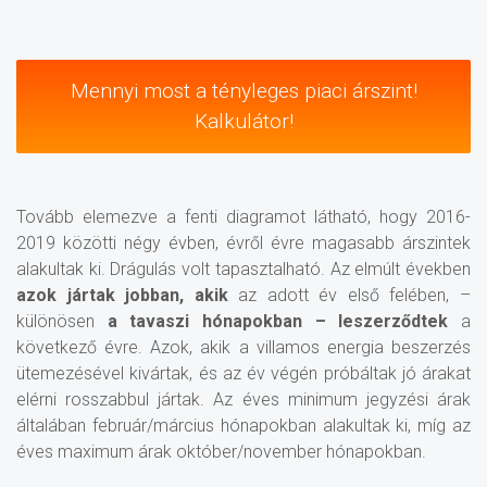
Mennyi most a tényleges piaci árszint!
Kalkulátor!
Tovább elemezve a fenti diagramot látható, hogy 2016-
2019 közötti négy évben, évről évre magasabb árszintek
alakultak ki. Drágulás volt tapasztalható. Az elmúlt években
azok jártak jobban, akik
az adott év első felében, –
különösen
a tavaszi hónapokban – leszerződtek
a
következő évre. Azok, akik a villamos energia beszerzés
ütemezésével kivártak, és az év végén próbáltak jó árakat
elérni rosszabbul jártak. Az éves minimum jegyzési árak
általában február/március hónapokban alakultak ki, míg az
éves maximum árak október/november hónapokban.