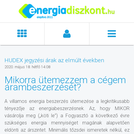
HUDEX jegyzési árak az elmúlt években
2020. május 18. hétfő 14:08
Mikorra ütemezzem a cégem
árambeszerzését?
A villamos energia beszerzés ütemezése a legkritikusabb
tényezője az energiabeszerzésnek. Az, hogy MIKOR
vásárolja meg („köti le”) a Fogyasztó a következő évre
szükséges energia mennyiséget magának alapvetően
eldönti az árszintet. Minimális tőzsdei ismeretek nélkül, ez