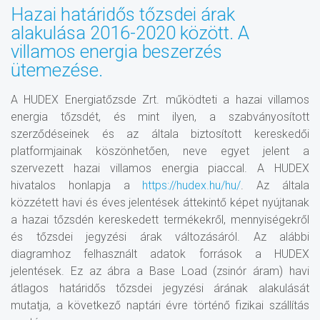
Hazai határidős tőzsdei árak
alakulása 2016-2020 között. A
villamos energia beszerzés
ütemezése.
A HUDEX Energiatőzsde Zrt. működteti a hazai villamos
energia tőzsdét, és mint ilyen, a szabványosított
szerződéseinek és az általa biztosított kereskedői
platformjainak köszönhetően, neve egyet jelent a
szervezett hazai villamos energia piaccal. A HUDEX
hivatalos honlapja a
https://hudex.hu/hu/
. Az általa
közzétett havi és éves jelentések áttekintő képet nyújtanak
a hazai tőzsdén kereskedett termékekről, mennyiségekről
és tőzsdei jegyzési árak változásáról. Az alábbi
diagramhoz felhasznált adatok források a HUDEX
jelentések. Ez az ábra a Base Load (zsinór áram) havi
átlagos határidős tőzsdei jegyzési árának alakulását
mutatja, a következő naptári évre történő fizikai szállítás