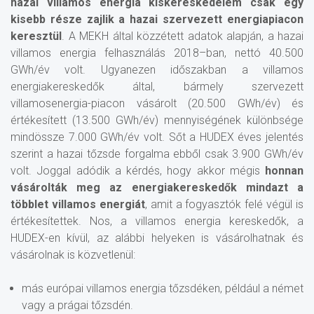
hazai villamos energia kiskereskedelem csak egy
kisebb része zajlik a hazai szervezett energiapiacon
keresztül
. A MEKH által közzétett adatok alapján, a hazai
villamos energia felhasználás 2018–ban, nettó 40.500
GWh/év volt. Ugyanezen időszakban a villamos
energiakereskedők által, bármely szervezett
villamosenergia-piacon vásárolt (20.500 GWh/év) és
értékesített (13.500 GWh/év) mennyiségének különbsége
mindössze 7.000 GWh/év volt. Sőt a HUDEX éves jelentés
szerint a hazai tőzsde forgalma ebből csak 3.900 GWh/év
volt. Joggal adódik a kérdés, hogy akkor mégis
honnan
vásárolták meg az energiakereskedők mindazt a
többlet villamos energiát
, amit a fogyasztók felé végül is
értékesítettek. Nos, a villamos energia kereskedők, a
HUDEX-en kívül, az alábbi helyeken is vásárolhatnak és
vásárolnak is közvetlenül:
más európai villamos energia tőzsdéken, például a német
vagy a prágai tőzsdén.