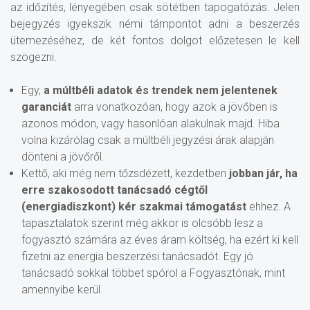
az időzítés, lényegében csak sötétben tapogatózás. Jelen
bejegyzés igyekszik némi támpontot adni a beszerzés
ütemezéséhez, de két fontos dolgot előzetesen le kell
szögezni.
Egy,
a múltbéli adatok és trendek nem jelentenek
garanciát
arra vonatkozóan, hogy azok a jövőben is
azonos módon, vagy hasonlóan alakulnak majd. Hiba
volna kizárólag csak a múltbéli jegyzési árak alapján
dönteni a jövőről.
Kettő, aki még nem tőzsdézett, kezdetben
jobban jár, ha
erre szakosodott tanácsadó cégtől
(energiadiszkont) kér szakmai támogatást
ehhez. A
tapasztalatok szerint még akkor is olcsóbb lesz a
fogyasztó számára az éves áram költség, ha ezért ki kell
fizetni az energia beszerzési tanácsadót. Egy jó
tanácsadó sokkal többet spórol a Fogyasztónak, mint
amennyibe kerül.