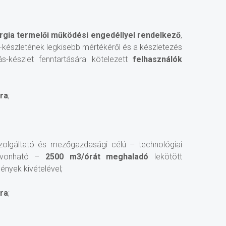
rgia termelői működési engedéllyel rendelkező
,
készletének legkisebb mértékéről és a készletezés
rás-készlet fenntartására kötelezett
felhasználók
óra
;
 szolgáltató és mezőgazdasági célú – technológiai
elvonható –
2500 m3/órát meghaladó
lekötött
mények kivételével;
óra
;