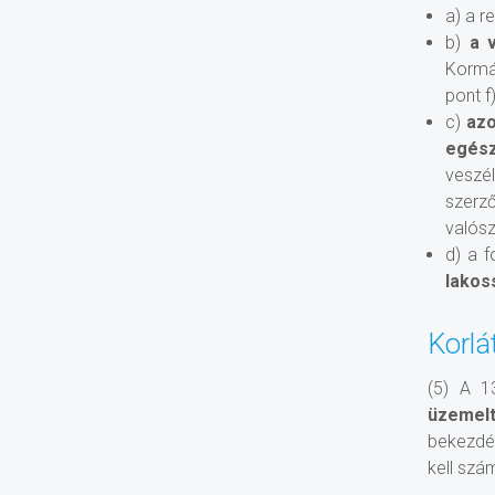
a) a r
b)
a 
Kormán
pont f
c)
azo
egész
veszé
szerz
valósz
d) a f
lakos
Korlá
(5) A 1
üzemelt
bekezdés
kell szám