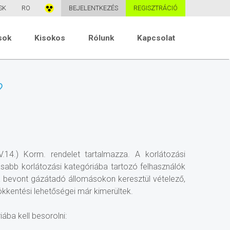
SK
RO
BEJELENTKEZÉS
REGISZTRÁCIÓ
sok
Kisokos
Rólunk
Kapcsolat
?
.14.) Korm. rendelet tartalmazza. A korlátozási
abb korlátozási kategóriába tartozó felhasználók
 bevont gázátadó állomásokon keresztül vételező,
kkentési lehetőségei már kimerültek.
ába kell besorolni: