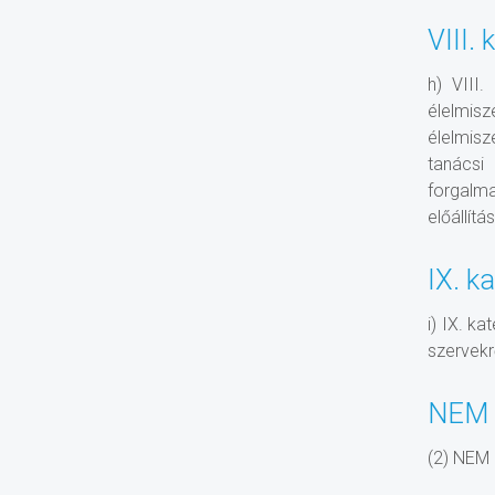
VIII. 
h) VIII.
élelmisz
élelmisz
tanácsi
forgalma
előállít
IX. k
i) IX. ka
szervekr
NEM
(2) NEM 