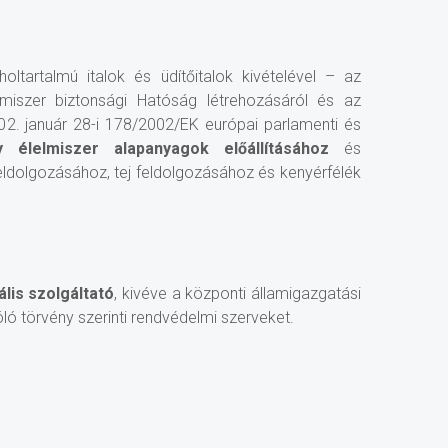
oltartalmú italok és üdítőitalok kivételével – az
elmiszer biztonsági Hatóság létrehozásáról és az
02. január 28-i 178/2002/EK európai parlamenti és
 élelmiszer alapanyagok előállításához
és
eldolgozásához, tej feldolgozásához és kenyérfélék
ális szolgáltató
, kivéve a központi államigazgatási
óló törvény szerinti rendvédelmi szerveket.