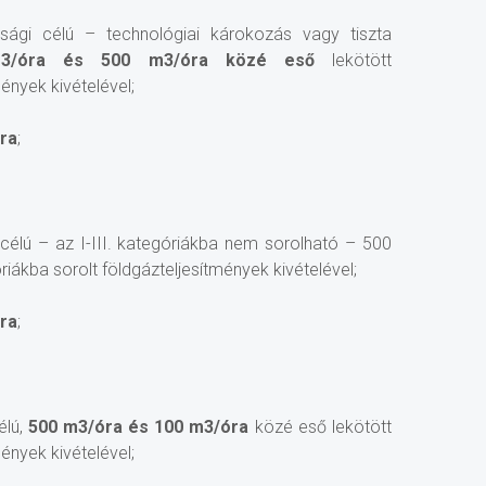
asági célú – technológiai károkozás vagy tiszta
3/óra és 500 m3/óra közé eső
lekötött
mények kivételével;
óra
;
 célú – az I-III. kategóriákba nem sorolható – 500
riákba sorolt földgázteljesítmények kivételével;
óra
;
élú,
500 m3/óra és 100 m3/óra
közé eső lekötött
mények kivételével;