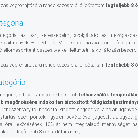
ozás végrehajtására rendelkezésre álló időtartam
legfeljebb 8 
ategória
kategória, az ipari, kereskedelmi, szolgáltató és mezőgazda
eljesítmények – a VII. és VIII. kategóriákba sorolt földgázte
 állomásonként összesítve kell feltüntetni a korlátozási besoro
ozás végrehajtására rendelkezésre álló időtartam
legfeljebb 8 
kategória
ategória, a II-VI. kategóriákba sorolt
felhasználók temperálásr
ak megőrzésére indokoltan biztosított földgázteljesítmény
si rendszerirányító naponta kiadott engedélye alapján igénybe
ytartási szempontok figyelembevételével jogosult az egyes gá
es órai lekötésének 10%-át nem meghaladó mennyiséget napon
alapján legfeljebb 8 órás időtartamra;