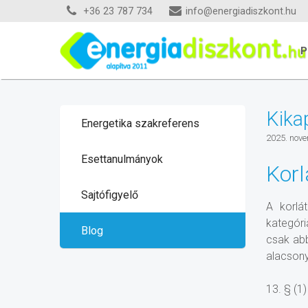
+36 23 787 734
info@energiadiszkont.hu
P
Kika
Energetika szakreferens
2025. nove
Esettanulmányok
Korl
Sajtófigyelő
A korlá
kategóri
Blog
csak abb
alacsony
13. § (1