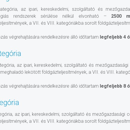
 kategória, az ipari, kereskedelmi, szolgáltató és mezőgazd
ógiás rendszerek sérülése nélkül elvonható –
2500 m
eljesítmények, a VII. és VIII. kategóriákba sorolt földgázteljesít
ozás végrehajtására rendelkezésre álló időtartam
legfeljebb 4 
ategória
ategória, az ipari, kereskedelmi, szolgáltató és mezőgazdasági
meghaladó lekötött földgázteljesítmények, a VII. és VIII. kategó
ozás végrehajtására rendelkezésre álló időtartam
legfeljebb 8 
tegória
tegória, az ipari, kereskedelmi, szolgáltató és mezőgazdasági c
eljesítmények, a VII. és VIII. kategóriákba sorolt földgázteljesít