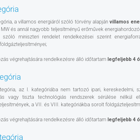
egória
tegória, a villamos energiáról szóló törvény alapján
villamos ene
 MW és annál nagyobb teljesítményű erőművek energiahordozó-
l szóló miniszteri rendelet rendelkezései szerint energiafor
 földgázteljesítményei;
ozás végrehajtására rendelkezésre álló időtartam
legfeljebb 4 
tegória
ategória, az I. kategóriába nem tartozó ipari, kereskedelmi,
ás vagy tiszta technológiás rendszerek sérülése nélkül 
eljesítmények, a VII. és VIII. kategóriákba sorolt földgázteljesít
ozás végrehajtására rendelkezésre álló időtartam
legfeljebb 4 
ategória