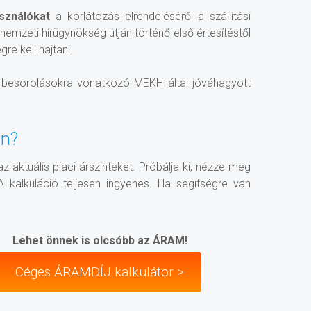
asználókat
a korlátozás elrendeléséről a szállítási
a nemzeti hírügynökség útján történő első értesítéstől
e kell hajtani.
i besorolásokra vonatkozó MEKH által jóváhagyott
in?
az aktuális piaci árszinteket. Próbálja ki, nézze meg
 kalkuláció teljesen ingyenes. Ha segítségre van
Lehet önnek is olcsóbb az ÁRAM!
Céges ÁRAMDÍJ kalkulátor >