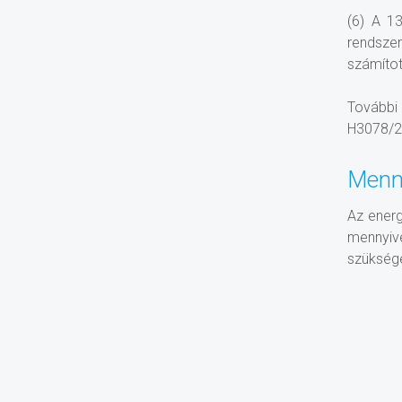
(6) A 1
rendszer
számítot
További 
H3078/2
Menny
Az energ
mennyive
szükség