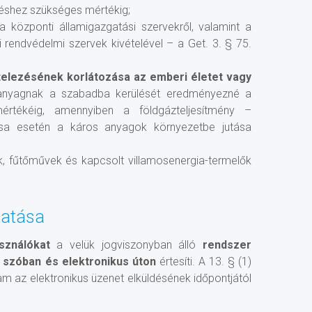
téshez szükséges mértékig;
a központi államigazgatási szervekről, valamint a
i rendvédelmi szervek kivételével – a Get. 3. § 75.
telezésének korlátozása az emberi életet vagy
anyagnak a szabadba kerülését eredményezné a
mértékéig, amennyiben a földgázteljesítmény –
ása esetén a káros anyagok környezetbe jutása
k, fűtőművek és kapcsolt villamosenergia-termelők
tatása
asználókat
a velük jogviszonyban álló
rendszer
l
szóban és elektronikus úton
értesíti. A 13. § (1)
am az elektronikus üzenet elküldésének időpontjától