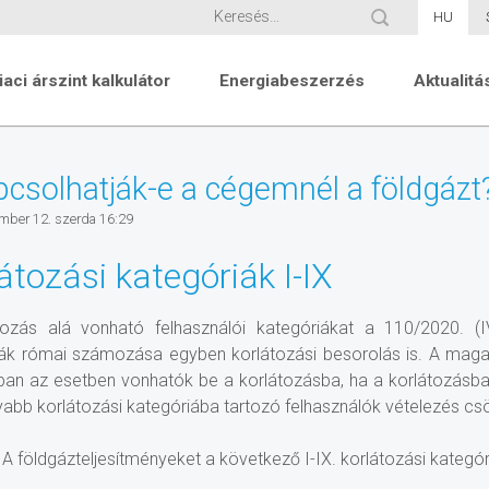
HU
iaci árszint kalkulátor
Energiabeszerzés
Aktualitá
pcsolhatják-e a cégemnél a földgázt
mber 12. szerda 16:29
átozási kategóriák I-IX
tozás alá vonható felhasználói kategóriákat a 110/2020. (IV
ák római számozása egyben korlátozási besorolás is. A magas
an az esetben vonhatók be a korlátozásba, ha a korlátozásba
abb korlátozási kategóriába tartozó felhasználók vételezés csö
) A földgázteljesítményeket a következő I-IX. korlátozási kategóri