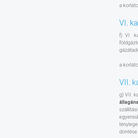
a korlát
VI. k
f) VI. 
földgázt
gázátadó
a korlát
VII. 
g) VII. k
állagán
szállítá
egyensúl
tényleg
döntése 