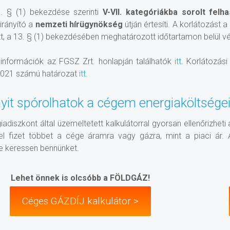
3. § (1) bekezdése szerinti
V-VII. kategóriákba sorolt felh
irányító a
nemzeti hírügynökség
útján értesíti. A korlátozást 
t, a 13. § (1) bekezdésében meghatározott időtartamon belül végr
információk az FGSZ Zrt. honlapján találhatók
itt
. Korlátozás
021 számú határozat
itt
.
it spórolhatok a cégem energiaköltsége
iadiszkont által üzemeltetett kalkulátorral gyorsan ellenőrizheti 
l fizet többet a cége áramra vagy gázra, mint a piaci ár. A
e keressen bennünket.
Lehet önnek is olcsóbb a FÖLDGÁZ!
Céges GÁZDÍJ kalkulátor >