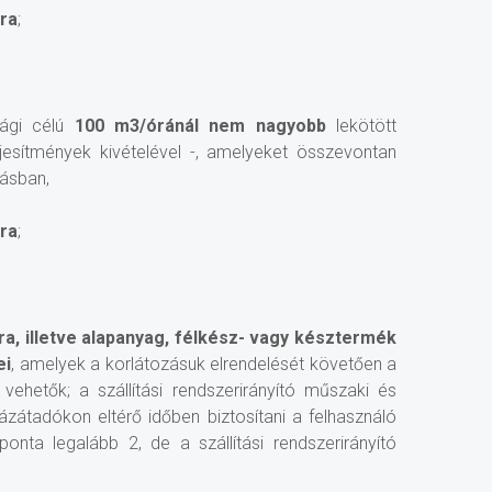
óra
;
sági célú
100 m3/óránál nem nagyobb
lekötött
ljesítmények kivételével -, amelyeket összevontan
lásban,
óra
;
a, illetve alapanyag, félkész- vagy késztermék
ei
, amelyek a korlátozásuk elrendelését követően a
 vehetők; a szállítási rendszerirányító műszaki és
zátadókon eltérő időben biztosítani a felhasználó
ta legalább 2, de a szállítási rendszerirányító