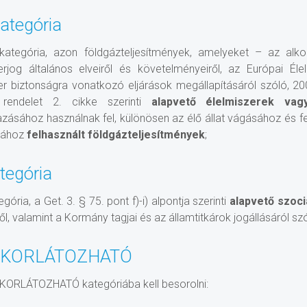
kategória
 kategória, azon földgázteljesítmények, amelyeket – az alkoh
erjog általános elveiről és követelményeiről, az Európai Él
er biztonságra vonatkozó eljárások megállapításáról szóló, 20
 rendelet 2. cikke szerinti
alapvető élelmiszerek vagy
zásához használnak fel, különösen az élő állat vágásához és f
ásához
felhasznált földgázteljesítmények
;
ategória
tegória, a Get. 3. § 75. pont f)-i) alpontja szerinti
alapvető szoci
ől, valamint a Kormány tagjai és az államtitkárok jogállásáról sz
 KORLÁTOZHATÓ
KORLÁTOZHATÓ kategóriába kell besorolni: