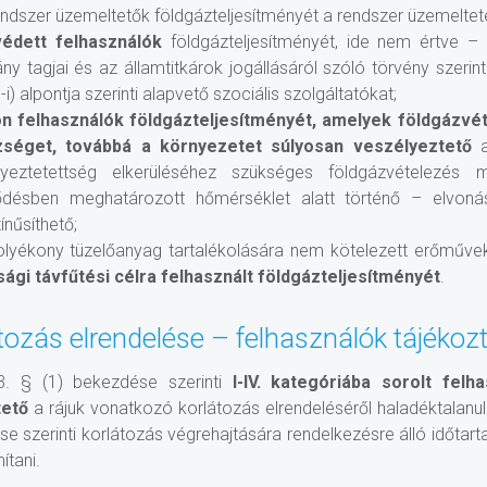
endszer üzemeltetők földgázteljesítményét a rendszer üzemelte
védett felhasználók
földgázteljesítményét, ide nem értve – 
y tagjai és az államtitkárok jogállásáról szóló törvény szerint
)-i) alpontja szerinti alapvető szociális szolgáltatókat;
n felhasználók földgázteljesítményét, amelyek földgázvé
séget, továbbá a környezetet súlyosan veszélyeztető
lyeztetettség elkerüléséhez szükséges földgázvételezés 
ődésben meghatározott hőmérséklet alatt történő – elvon
ínűsíthető;
olyékony tüzelőanyag tartalékolására nem kötelezett erőműve
sági távfűtési célra
felhasznált földgázteljesítményét
.
tozás elrendelése – felhasználók tájékoz
3. § (1) bekezdése szerinti
I-IV. kategóriába sorolt felh
ető
a rájuk vonatkozó korlátozás elrendeléséről haladéktalanu
e szerinti korlátozás végrehajtására rendelkezésre álló időtart
ítani.