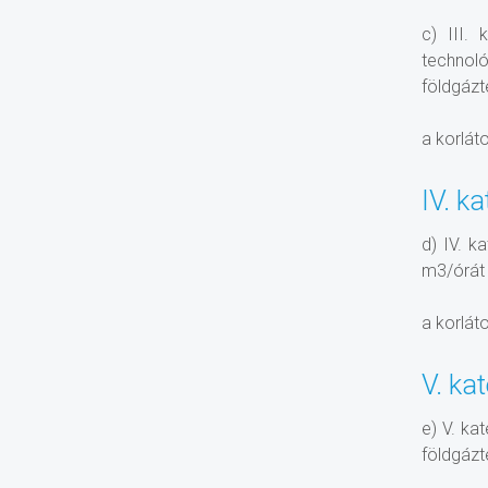
c) III.
technol
földgázt
a korlát
IV. k
d) IV. k
m3/órát 
a korlát
V. ka
e) V. ka
földgázt