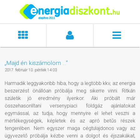
„Majd én kiszámolom …”
2017. február 10. péntek 14:03
Harmadik leggyakoribb hiba, hogy a legtöbb kkv, az energia
beszerzést önállóan próbálja meg sikerre vinni. Ritkán
születik jó eredmény ilyenkor. Aki próbált már
összehasonlítani versenypiaci földgáz ajánlatokat
egymással, az tudja, hogy mennyire el lehet veszni a
mértékegységek, képletek és az apró betűs részek
tengerében. Nem egyszer maga cégtulajdonos vagy az
ügyvezető próbálja kézbe venni a dolgot és éjszakákat,