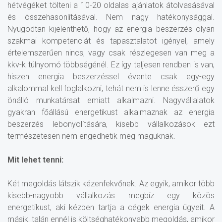
hétvégéket tölteni a 10-20 oldalas ajánlatok átolvasásával
és összehasonlításával. Nem nagy hatékonysággal.
Nyugodtan kijelenthető, hogy az energia beszerzés olyan
szakmai kompetenciát és tapasztalatot igényel, amely
értelemszerűen nincs, vagy csak részlegesen van meg a
kkv-k túlnyomó többségénél. Ez így teljesen rendben is van,
hiszen energia beszerzéssel évente csak egy-egy
alkalommal kell foglalkozni, tehát nem is lenne ésszerű egy
önálló munkatársat emiatt alkalmazni. Nagyvállalatok
gyakran főállású energetikust alkalmaznak az energia
beszerzés lebonyolítására, kisebb vállalkozások ezt
természetesen nem engedhetik meg maguknak.
Mit lehet tenni:
Két megoldás látszik kézenfekvőnek. Az egyik, amikor több
kisebb-nagyobb vállalkozás megbíz egy közös
energetikust, aki kézben tartja a cégek energia ügyeit. A
másik, talán ennél is költséghatékonyabb megoldás, amikor