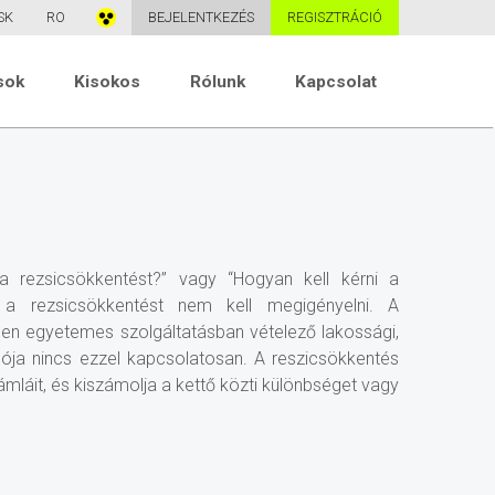
SK
RO
BEJELENTKEZÉS
REGISZTRÁCIÓ
sok
Kisokos
Rólunk
Kapcsolat
a rezsicsökkentést?” vagy “Hogyan kell kérni a
 a rezsicsökkentést nem kell megigényelni. A
den egyetemes szolgáltatásban vételező lakossági,
ója nincs ezzel kapcsolatosan. A reszicsökkentés
mláit, és kiszámolja a kettő közti különbséget vagy