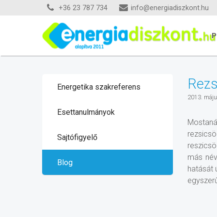
+36 23 787 734
info@energiadiszkont.hu
P
Rezs
Energetika szakreferens
2013. máju
Esettanulmányok
Mostaná
rezsics
Sajtófigyelő
reszicsö
más név
Blog
hatását 
egyszer