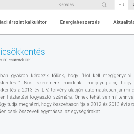
HU
iaci árszint kalkulátor
Energiabeszerzés
Aktualitá
icsökkentés
s 30. csütörtök 08:11
ban gyakran kérdezik tőlünk, hogy “Hol kell megigényelni 
ökkentést.” Nos szeretnénk mindenkit megnyugtatni, hogy
kkentés a 2013 évi LIV. törvény alapján automatikusan jár min
en háztartási fogyasztó számára. Önnek tehát semmi tennival
úgy tudja megnézni, hogy összehasonlítja a 2012 és 2013 évi szá
űen csak összeveti egymással az egységárakat.