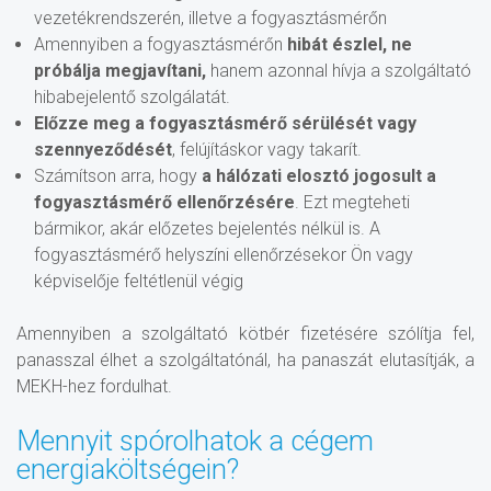
vezetékrendszerén, illetve a fogyasztásmérőn
Amennyiben a fogyasztásmérőn
hibát észlel, ne
próbálja megjavítani,
hanem azonnal hívja a szolgáltató
hibabejelentő szolgálatát.
Előzze meg a fogyasztásmérő sérülését vagy
szennyeződését
, felújításkor vagy takarít.
Számítson arra, hogy
a hálózati elosztó jogosult a
fogyasztásmérő ellenőrzésére
. Ezt megteheti
bármikor, akár előzetes bejelentés nélkül is. A
fogyasztásmérő helyszíni ellenőrzésekor Ön vagy
képviselője feltétlenül végig
Amennyiben a szolgáltató kötbér fizetésére szólítja fel,
panasszal élhet a szolgáltatónál, ha panaszát elutasítják, a
MEKH-hez fordulhat.
Mennyit spórolhatok a cégem
energiaköltségein?