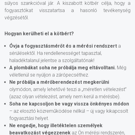
súlyos szankcióval jár. A kiszabott kötbér célja, hogy a
fogyasztókat visszatartsa a hasonló tevékenység
végzésétől.
Hogyan kerülheti el a kötbért?
Óvja a fogyasztásmérőt és a mérési rendszert
a
sérülésektől. Ha rendellenességet tapasztal,
haladéktalanul jelentse a szolgáltatónak!
A plombákat soha ne próbálja meg eltávolítani.
Még
véletlenül se nyúljon a zárópecséthez.
Ne próbálja a mérőberendezést megkerülni
olymódon, amely lehetővé teszi a „méretlen vételezést”
(azaz olyan vételezést, amely nem kerül a mérésbe).
Soha ne kapcsoljon be vagy vissza önkényes módon
– az elosztó közreműködése nélkül – új vagy kikapcsolt
fogyasztási helyet.
Ne engedje, hogy illetéktelen személyek
beavatkozást végezzenek
az Ön mérési rendszerén,