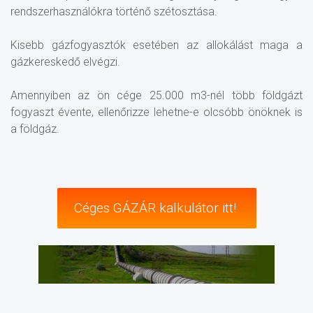
rendszerhasználókra történő szétosztása.
Kisebb gázfogyasztók esetében az allokálást maga a
gázkereskedő elvégzi.
Amennyiben az ön cége 25.000 m3-nél több földgázt
fogyaszt évente, ellenőrizze lehetne-e olcsóbb önöknek is
a földgáz.
Céges GÁZÁR kalkulátor itt!