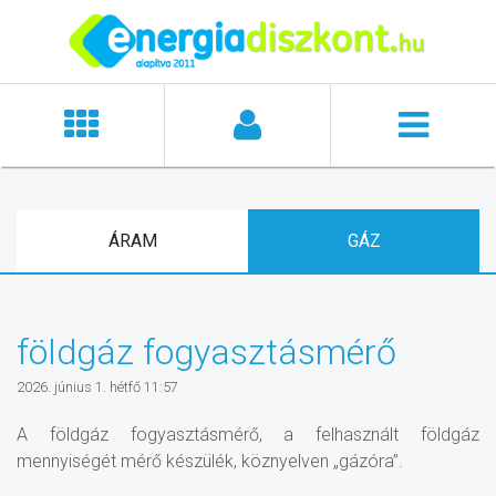
ÁRAM
GÁZ
földgáz fogyasztásmérő
2026. június 1. hétfő 11:57
A földgáz fogyasztásmérő, a felhasznált földgáz
mennyiségét mérő készülék, köznyelven „gázóra”.