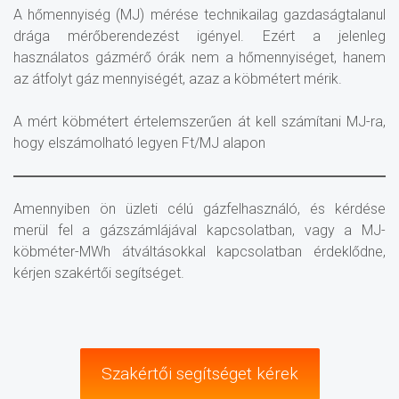
A hőmennyiség (MJ) mérése technikailag gazdaságtalanul
drága mérőberendezést igényel. Ezért a jelenleg
használatos gázmérő órák nem a hőmennyiséget, hanem
az átfolyt gáz mennyiségét, azaz a köbmétert mérik.
A mért köbmétert értelemszerűen át kell számítani MJ-ra,
hogy elszámolható legyen Ft/MJ alapon
Amennyiben ön üzleti célú gázfelhasználó, és kérdése
merül fel a gázszámlájával kapcsolatban, vagy a MJ-
köbméter-MWh átváltásokkal kapcsolatban érdeklődne,
kérjen szakértői segítséget.
Szakértői segítséget kérek