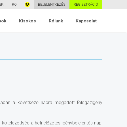
SK
RO
BEJELENTKEZÉS
REGISZTRÁCIÓ
sok
Kisokos
Rólunk
Kapcsolat
alában a következő napra megadott földgázigény
 kötelezettség a heti előzetes igénybejelentés napi