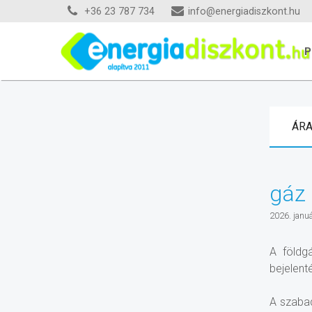
+36 23 787 734
info@energiadiszkont.hu
P
ÁR
gáz
2026. janu
A földg
bejelenté
A szaba