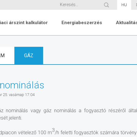
HU
iaci árszint kalkulátor
Energiabeszerzés
Aktualitá
AM
GÁZ
 nominálás
ár 25. vasárnap 17:04
áz nominálás vagy gáz nominálás a fogyasztó részéről ált
sét jelenti.
3
dpiacon vételező 100 m
/h feletti fogyasztók számára törvényi