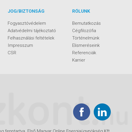
JOG/BIZTONSÁG
RÓLUNK
Fogyasztóvédelem
Bemutatkozás
Adatvédelmi tájékoztató
Cégfilozófia
Felhasználási feltételek
Történelmünk
Impresszum
Elismeréseink
CSR
Referenciák
Karrier
g fenntartva. Első Magyar Online Energiaügynökség Kft.