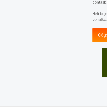
bontásba
Heti bej
vonatkoz
Cége