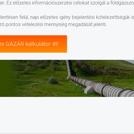
n. Ez előzetes információszerzési célokat szolgál a földgázszo
elentésen felül, napi előzetes igény bejelentési kötelezettségü
ó pontos vételezési mennyiség megadását jelenti.
s GÁZÁR kalkulátor itt!