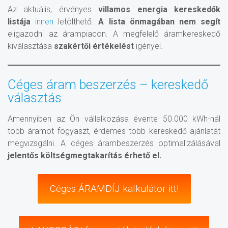
Az aktuális, érvényes
villamos energia kereskedők
listája
innen
letölthető.
A lista önmagában nem segít
eligazodni az árampiacon. A megfelelő áramkereskedő
kiválasztása
szakértői értékelést
igényel.
Céges áram beszerzés – kereskedő
választás
Amennyiben az Ön vállalkozása évente 50.000 kWh-nál
több áramot fogyaszt, érdemes több kereskedő ajánlatát
megvizsgálni. A céges árambeszerzés optimalizálásával
jelentős költségmegtakarítás érhető el.
Céges ÁRAMDÍJ kalkulátor itt!