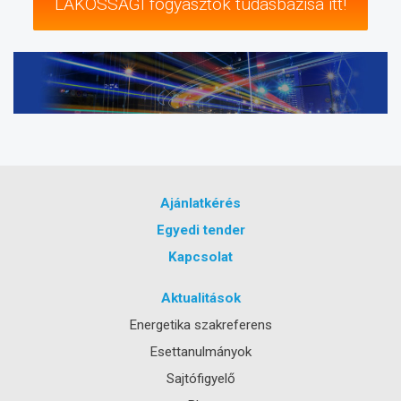
LAKOSSÁGI fogyasztók tudásbázisa itt!
Ajánlatkérés
Egyedi tender
Kapcsolat
Aktualitások
Energetika szakreferens
Esettanulmányok
Sajtófigyelő