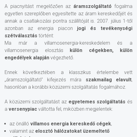
A piacnyitást megelőzően az
áramszolgáltató
fogalma
egyetlen szereplőben egyesítette az áram kereskedőjét és
annak a csatlakozási pontra szállítóját is. 2007. július 1-től
azonban az energia piacon
jogi és tevékenységi
szétválasztás
történt:
Ma már a villamosenergia-kereskedelem és a
villamosenergia elosztás
külön cégekben, külön
engedélyek alapján
végezhető.
Ennek következtében a klasszikus értelembe vett
„áramszolgáltató” kifejezés mára
szakmailag elavult
,
hasonlóan a korábbi közüzemi szolgáltatás fogalmához.
A közüzemi szolgáltatást az
egyetemes szolgáltatás
és
a
versenypiac
váltotta fel, miközben megjelentek:
az önálló
villamos energia kereskedő cégek
,
valamint az
elosztó hálózatokat üzemeltető