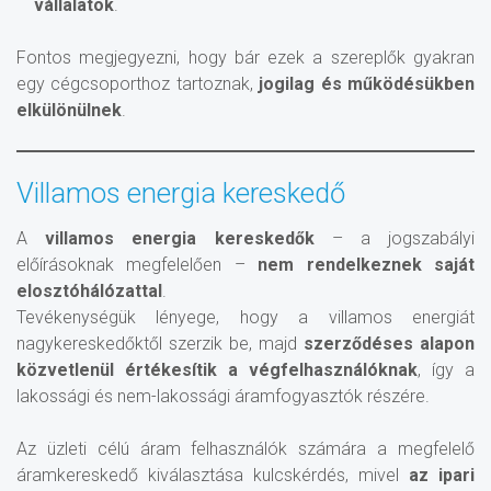
vállalatok
.
Fontos megjegyezni, hogy bár ezek a szereplők gyakran
egy cégcsoporthoz tartoznak,
jogilag és működésükben
elkülönülnek
.
Villamos energia kereskedő
A
villamos energia kereskedők
– a jogszabályi
előírásoknak megfelelően –
nem rendelkeznek saját
elosztóhálózattal
.
Tevékenységük lényege, hogy a villamos energiát
nagykereskedőktől szerzik be, majd
szerződéses alapon
közvetlenül értékesítik a végfelhasználóknak
, így a
lakossági és nem-lakossági áramfogyasztók részére.
Az üzleti célú áram felhasználók számára a megfelelő
áramkereskedő kiválasztása kulcskérdés, mivel
az ipari