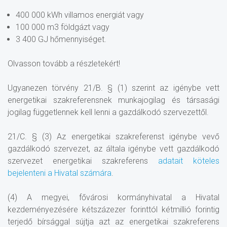
400 000 kWh villamos energiát vagy
100 000 m3 földgázt vagy
3 400 GJ hőmennyiséget.
Olvasson tovább a részletekért!
Ugyanezen törvény 21/B. § (1) szerint az igénybe vett
energetikai szakreferensnek munkajogilag és társasági
jogilag függetlennek kell lenni a gazdálkodó szervezettől.
21/C. § (3) Az energetikai szakreferenst igénybe vevő
gazdálkodó szervezet, az általa igénybe vett gazdálkodó
szervezet energetikai szakreferens
adatait köteles
bejelenteni a Hivatal számára
.
(4) A megyei, fővárosi kormányhivatal a Hivatal
kezdeményezésére kétszázezer forinttól kétmillió forintig
terjedő bírsággal sújtja azt az energetikai szakreferens