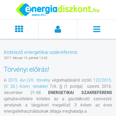
Kötelező energetikai szakreferens
2017. február 10. péntek 13:43
Törvényi előírás!
A
2015. évi LVII. törvény
végrehajtásáról szóló
122/2015.
(V. 26.) Korm. rendelet
7/A. § (1 pontja) szerint, 2016.
december 21-től
ENERGETIKAI SZAKREFERENS
igénybevételére köteles az a gazdálkodó szervezet,
amelynek a tárgyévet megelőző 3 évben az éves
energiafelhasználásának átlaga meghaladja a