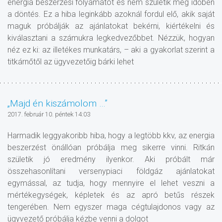
energia beszerzési folyamatot és nem születik meg időben
a döntés. Ez a hiba leginkább azoknál fordul elő, akik saját
maguk próbálják az ajánlatokat bekérni, kiértékelni és
kiválasztani a számukra legkedvezőbbet. Nézzük, hogyan
néz ez ki: az illetékes munkatárs, – aki a gyakorlat szerint a
titkárnőtől az ügyvezetőig bárki lehet
„Majd én kiszámolom …”
2017. február 10. péntek 14:03
Harmadik leggyakoribb hiba, hogy a legtöbb kkv, az energia
beszerzést önállóan próbálja meg sikerre vinni. Ritkán
születik jó eredmény ilyenkor. Aki próbált már
összehasonlítani versenypiaci földgáz ajánlatokat
egymással, az tudja, hogy mennyire el lehet veszni a
mértékegységek, képletek és az apró betűs részek
tengerében. Nem egyszer maga cégtulajdonos vagy az
ügyvezető próbálja kézbe venni a dolgot