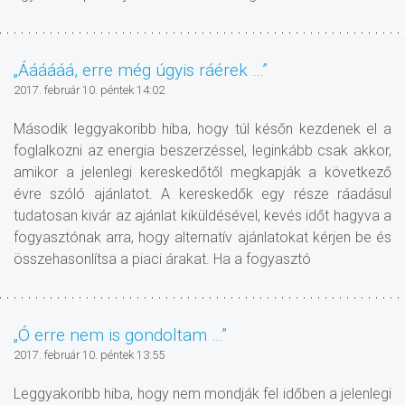
„Áááááá, erre még úgyis ráérek …”
2017. február 10. péntek 14:02
Második leggyakoribb hiba, hogy túl későn kezdenek el a
foglalkozni az energia beszerzéssel, leginkább csak akkor,
amikor a jelenlegi kereskedőtől megkapják a következő
évre szóló ajánlatot. A kereskedők egy része ráadásul
tudatosan kivár az ajánlat kiküldésével, kevés időt hagyva a
fogyasztónak arra, hogy alternatív ajánlatokat kérjen be és
összehasonlítsa a piaci árakat. Ha a fogyasztó
„Ó erre nem is gondoltam …”
2017. február 10. péntek 13:55
Leggyakoribb hiba, hogy nem mondják fel időben a jelenlegi