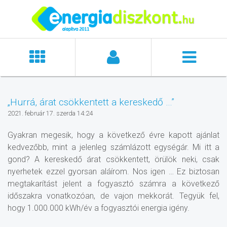
„Hurrá, árat csökkentett a kereskedő …”
2021. február 17. szerda 14:24
Gyakran megesik, hogy a következő évre kapott ajánlat
kedvezőbb, mint a jelenleg számlázott egységár. Mi itt a
gond? A kereskedő árat csökkentett, örülök neki, csak
nyerhetek ezzel gyorsan aláírom. Nos igen … Ez biztosan
megtakarítást jelent a fogyasztó számra a következő
időszakra vonatkozóan, de vajon mekkorát. Tegyük fel,
hogy 1.000.000 kWh/év a fogyasztói energia igény.