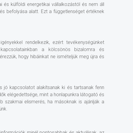
 és külföldi energetikai vállalkozástól és nem áll
s befolyása alatt. Ezt a függetlenséget értéknek
gényekkel rendelkezik, ezért tevékenységünket
 kapcsolatainkban a kölcsönös bizalomra és
 érezzük, hogy hibáinkat ne ismételjük meg újra és
s jó kapcsolatot alakítsanak ki és tartsanak fenn
dők elégedettsége, mint a honlapunkra látogató és
b szakmai elismerés, ha másoknak is ajánlják a
ünk.
 információk minél pontosabbak és aktuálisak, az