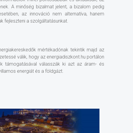
nek. A minőség bizalmat jelent, a bizalom pedig
 esetében, az innováció nem alternatíva, hanem
k fejleszteni a szolgáltatásunkat.
energiakereskedők mértékadónak tekintik majd az
zetessé válik, hogy az energiadiszkont.hu portálon
ünk támogatásával válasszák ki azt az áram- és
illamos energiát és a földgázt.