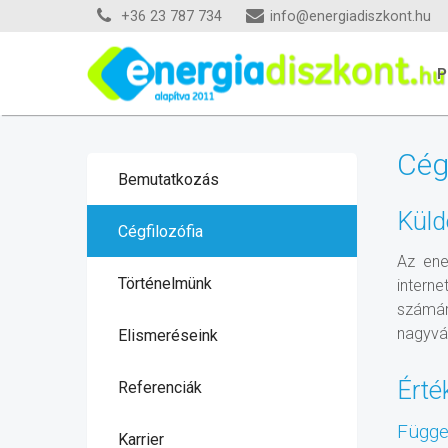
+36 23 787 734
info@energiadiszkont.hu
P
Cégf
Bemutatkozás
Küld
Cégfilozófia
Az ene
Történelmünk
intern
számár
nagyvál
Elismeréseink
Érté
Referenciák
Függe
Karrier