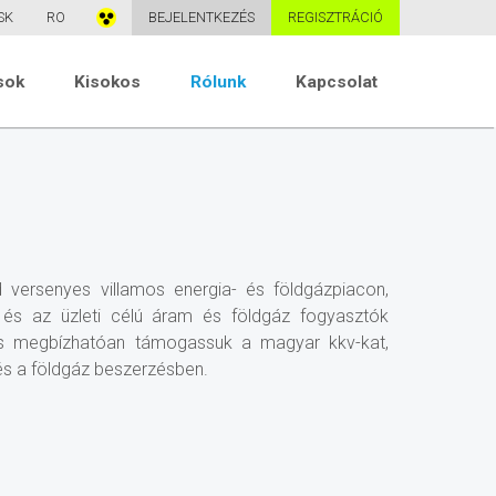
SK
RO
BEJELENTKEZÉS
REGISZTRÁCIÓ
sok
Kisokos
Rólunk
Kapcsolat
d versenyes villamos energia- és földgázpiacon,
k és az üzleti célú áram és földgáz fogyasztók
és megbízhatóan támogassuk a magyar kkv-kat,
és a földgáz beszerzésben.