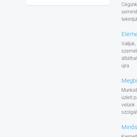
Cégünk 
semmil
tekintj
Elérh
Vallju
személ
átlátha
újra.
Megbí
Munkatá
üzleti 
velünk
szolgál
Minős
Kiemel