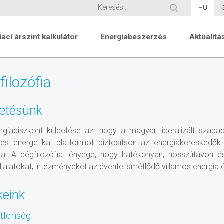
HU
iaci árszint kalkulátor
Energiabeszerzés
Aktualitá
ilozófia
etésünk
rgiadiszkont küldetése az, hogy a magyar liberalizált szaba
etes energetikai platformot biztosítson az energiakereskedő
a. A cégfilozófia lényege, hogy hatékonyan, hosszútávon 
lalatokat, intézményeket az évente ismétlődő villamos energia 
keink
tlenség