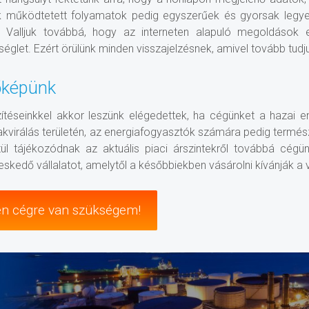
nk működtetett folyamatok pedig egyszerűek és gyorsak legye
t. Valljuk továbbá, hogy az interneten alapuló megoldások
séglet. Ezért örülünk minden visszajelzésnek, amivel tovább tudju
őképünk
zítéseinkkel akkor leszünk elégedettek, ha cégünket a hazai 
akvirálás területén, az energiafogyasztók számára pedig termés
tül tájékozódnak az aktuális piaci árszintekről továbbá cég
skedő vállalatot, amelytől a későbbiekben vásárolni kívánják a v
en cégre van szükségem!