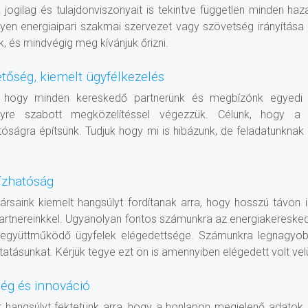
jogilag és tulajdonviszonyait is tekintve független minden hazai
yen energiaipari szakmai szervezet vagy szövetség irányítása é
ük, és mindvégig meg kívánjuk őrizni.
etőség, kiemelt ügyfélkezelés
k, hogy minden kereskedő partnerünk és megbízónk egyedi i
yre szabott megközelítéssel végezzük. Célunk, hogy a
tóságra építsünk. Tudjuk hogy mi is hibázunk, de feladatunknak
zhatóság
rsaink kiemelt hangsúlyt fordítanak arra, hogy hosszú távon i
partnereinkkel. Ugyanolyan fontos számunkra az energiakereske
 együttműködő ügyfelek elégedettsége. Számunkra legnagyob
tatásunkat. Kérjük tegye ezt ön is amennyiben elégedett volt vel
ég és innováció
t hangsúlyt fektetünk arra, hogy a honlapon megjelenő adatok,