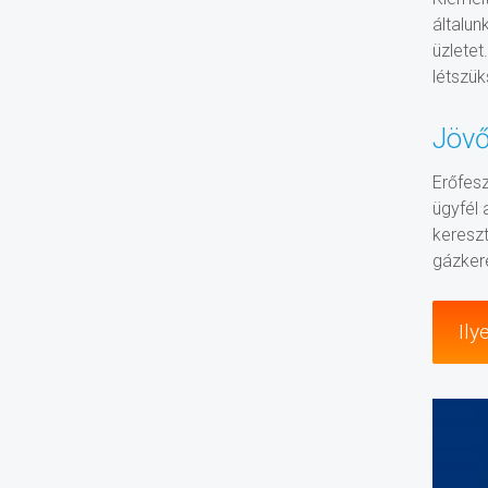
általu
üzlete
létszük
Jöv
Erőfes
ügyfél 
keresz
gázkere
Ily