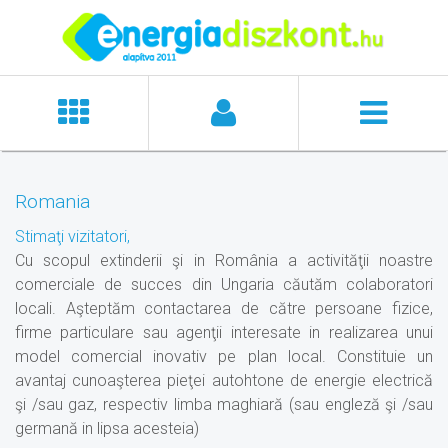
Romania
Stimaţi vizitatori,
Cu scopul extinderii şi in România a activităţii noastre
comerciale de succes din Ungaria căutăm colaboratori
locali. Aşteptăm contactarea de către persoane fizice,
firme particulare sau agenţii interesate in realizarea unui
model comercial inovativ pe plan local. Constituie un
avantaj cunoaşterea pieţei autohtone de energie electrică
şi /sau gaz, respectiv limba maghiară (sau engleză şi /sau
germană in lipsa acesteia)