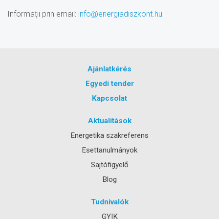
Informaţii prin email:
info@energiadiszkont.hu
Ajánlatkérés
Egyedi tender
Kapcsolat
Aktualitások
Energetika szakreferens
Esettanulmányok
Sajtófigyelő
Blog
Tudnivalók
GYIK